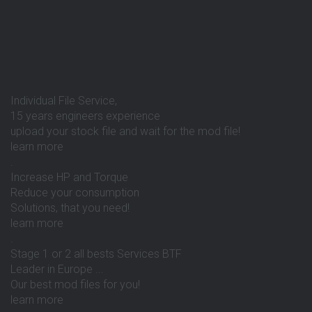
Individual File Service,
15 years engineers experience
upload your stock file and wait for the mod file!
learn more
.
Increase HP and Torque
Reduce your consumption
Solutions, that you need!
learn more
.
Stage 1 or 2 all bests Services BTF
Leader in Europe ...
Our best mod files for you!
learn more