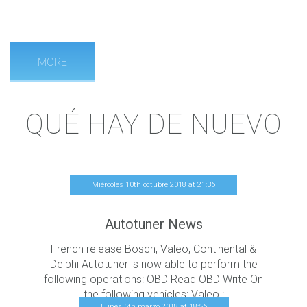
MORE
Q
UÉ HAY DE NUEVO
Miércoles 10th octubre 2018
at
21
:
36
Autotuner News
French release Bosch, Valeo, Continental &
Delphi Autotuner is now able to perform the
following operations: OBD Read OBD Write On
the following vehicles: Valeo :
Lunes 5th marzo 2018
at
18
:
56