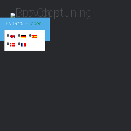
Es
19:26
—
open