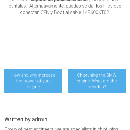
puntales. Alternativamente, puedes soldar los hilos que
conectan CFN y Boot al cable 14P600KT02.
How and why increase
Chiptuning the BMW
the power of your
engine: What are the
engine
benefits?
Written by
admin
Group of best engineers, we are specialists in chiptuning