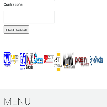
1.6 THP 205
Contraseña
1.6 THP 208
1.6 THP 270
MEVD17.4.2
1.6 THP
MED17.4.2
1.6 THP 156
Continental :
SID807
1.6 HDI 112
SID807 EVO
1.6 HDI 112
MENU