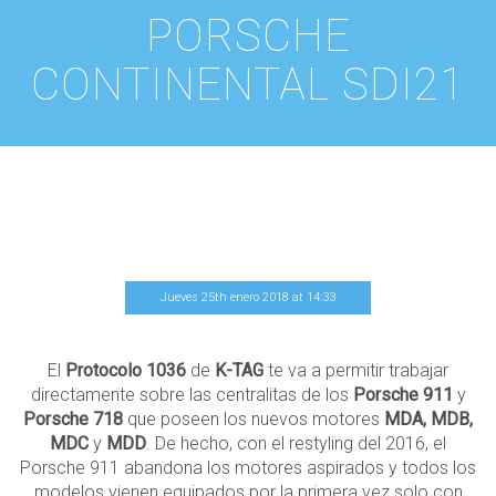
PORSCHE
CONTINENTAL SDI21
Jueves 25th enero 2018
at
14
:
33
El
Protocolo 1036
de
K-TAG
te va a permitir trabajar
directamente sobre las centralitas de los
Porsche 911
y
Porsche 718
que poseen los nuevos motores
MDA, MDB,
MDC
y
MDD
. De hecho, con el restyling del 2016, el
Porsche 911 abandona los motores aspirados y todos los
modelos vienen equipados por la primera vez solo con