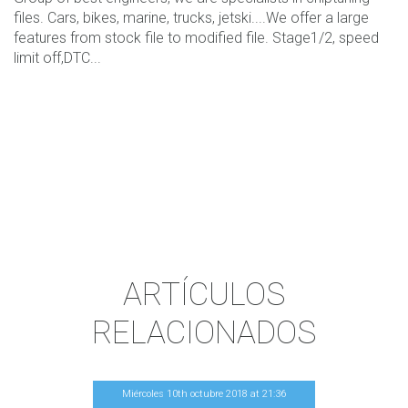
files. Cars, bikes, marine, trucks, jetski....We offer a large
features from stock file to modified file. Stage1/2, speed
limit off,DTC...
ARTÍCULOS
RELACIONADOS
Miércoles 10th octubre 2018
at
21
:
36