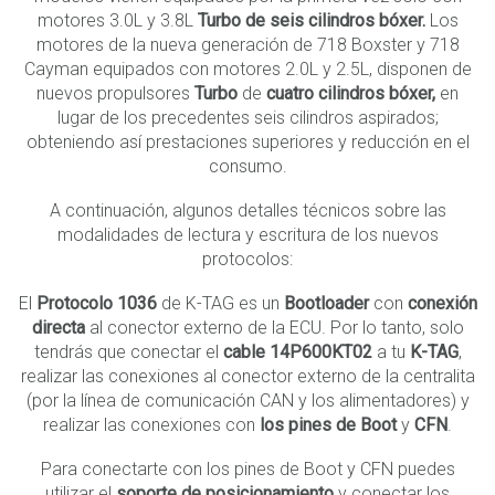
motores 3.0L y 3.8L
Turbo de seis cilindros bóxer.
Los
motores de la nueva generación de 718 Boxster y 718
Cayman equipados con motores 2.0L y 2.5L, disponen de
nuevos propulsores
Turbo
de
cuatro cilindros bóxer,
en
lugar de los precedentes seis cilindros aspirados;
obteniendo así prestaciones superiores y reducción en el
consumo.
A continuación, algunos detalles técnicos sobre las
modalidades de lectura y escritura de los nuevos
protocolos:
El
Protocolo 1036
de K-TAG es un
Bootloader
con
conexión
directa
al conector externo de la ECU. Por lo tanto, solo
tendrás que conectar el
cable
14P600KT02
a tu
K-TAG
,
realizar las conexiones al conector externo de la centralita
(por la línea de comunicación CAN y los alimentadores) y
realizar las conexiones con
los pines de Boot
y
CFN
.
Para conectarte con los pines de Boot y CFN puedes
utilizar el
soporte de posicionamiento
y conectar los