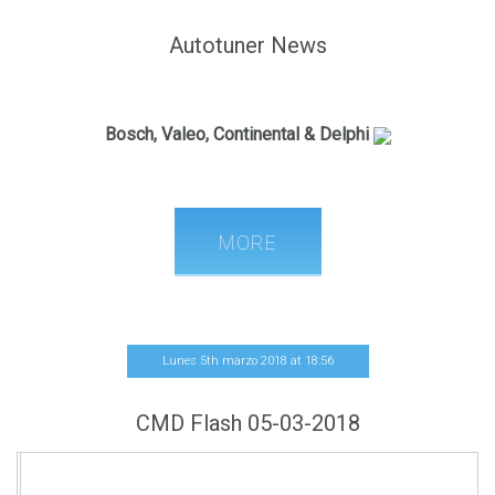
Autotuner News
French release
Bosch, Valeo, Continental & Delphi
Autotuner is now able to perform the following operations:
OBD Read
OBD Write
MORE
On the following vehicles:
Valeo :
V50.1
Lunes 5th marzo 2018
at
18
:
56
0.9 TCE 90
VD46.1
CMD Flash 05-03-2018
1.2T Puretech 130cv
1.2T Puretech 110CV