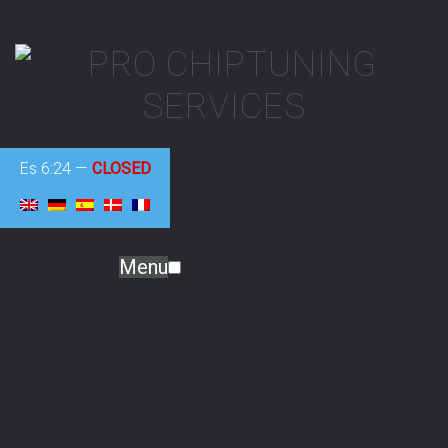
Es
6:24
—
CLOSED
Menu