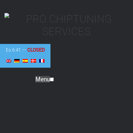
Es
6:41
—
CLOSED
Menu