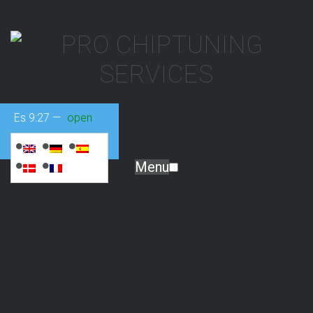
Es
9:27
—
open
Menu