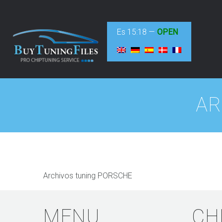
Es
15:18
—
OPEN
AR
Archivos tuning PORSCHE
MENU
CH