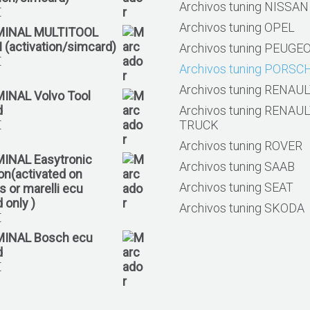
Archivos tuning NISSAN
€
Archivos tuning OPEL
MINAL MULTITOOL
 (activation/simcard)
Archivos tuning PEUGE
€
Archivos tuning PORSC
Archivos tuning RENAU
MINAL Volvo Tool
d
Archivos tuning RENAU
€
TRUCK
Archivos tuning ROVER
MINAL Easytronic
Archivos tuning SAAB
ion(activated on
Archivos tuning SEAT
 or marelli ecu
 only )
Archivos tuning SKODA
€
MINAL Bosch ecu
d
€