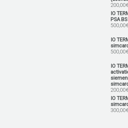
200,00
IO TER
PSA BSI
500,00
IO TER
simcar
500,00
IO TER
activat
siemens
simcard
200,00
IO TER
simcar
300,00