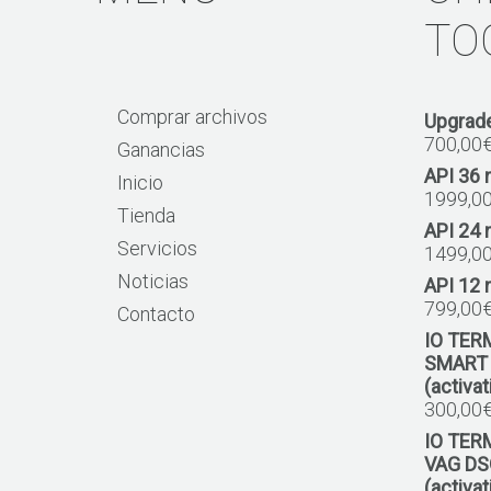
TO
Comprar archivos
Upgrade
700,00
Ganancias
API 36
Inicio
1999,0
Tienda
API 24
Servicios
1499,0
Noticias
API 12
799,00
Contacto
IO TER
SMART
(activa
300,00
IO TER
VAG DS
(activa