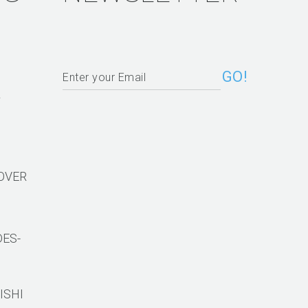
R
ROVER
DES-
ISHI