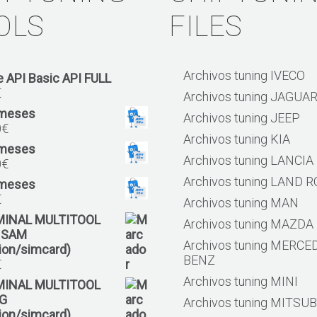
OLS
FILES
Archivos tuning IVECO
 API Basic API FULL
€
Archivos tuning JAGUA
 meses
Archivos tuning JEEP
0
€
Archivos tuning KIA
 meses
Archivos tuning LANCIA
0
€
Archivos tuning LAND 
 meses
€
Archivos tuning MAN
MINAL MULTITOOL
Archivos tuning MAZDA
 SAM
Archivos tuning MERCE
tion/simcard)
BENZ
€
Archivos tuning MINI
MINAL MULTITOOL
G
Archivos tuning MITSUB
tion/simcard)